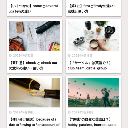
【いくつかの】someとseveral
【第1に】firstとfirstlyの違い：
とa fewの違い
意味と使い方
2022年8月12日
2022年6月18日
【要注意】check と check out
【「サークル」は英語で？】
の意味の違い・使い方
club, team, circle, group
2022年4月28日
2022年3月28日
【使い分け解説】because of /
【”趣味”の自然な英語は？】
due to / owing to / on account of
hobby, pastime, interest, taste