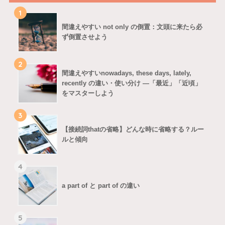
1
間違えやすい not only の倒置：文頭に来たら必
ず倒置させよう
2
間違えやすいnowadays, these days, lately,
recently の違い・使い分け ―「最近」「近頃」
をマスターしよう
3
【接続詞thatの省略】どんな時に省略する？ルー
ルと傾向
4
a part of と part of の違い
5