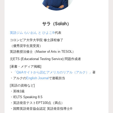
サラ（Salah）
英語ジム らいおん と ひよこ®
代表
コロンビア大学大学院 修士課程修了
（優秀奨学生賞受賞）
英語教授法修士（Master of Arts in TESOL）
元ETS (Educational Testing Service) 問題作成者
[著書・メディア掲載]
・
「Q&Aサイトから読むアメリカのリアル（アルク）」
著
・アルクの
English Journal
で連載担当
[英語の資格など]
・英検1級
・IELTS Speaking 8.5
・英語発音テストEPT100点（満点）
・国際英語発音協会認定 英語発音指導士®