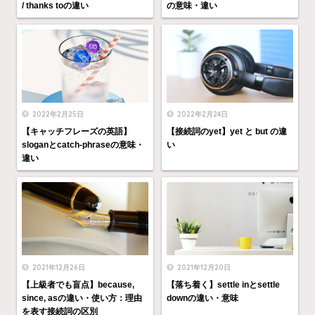
/ thanks toの違い
の意味・違い
2022年2月25日
2022年2月24日
【キャッチフレーズの英語】
【接続詞のyet】yet と but の違
sloganとcatch-phraseの意味・
い
違い
2021年12月26日
2021年12月20日
【上級者でも盲点】because,
【落ち着く】settle inとsettle
since, asの違い・使い方：理由
downの違い・意味
を表す接続詞の区別