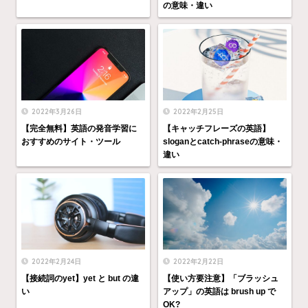
の意味・違い
2022年3月26日
2022年2月25日
【完全無料】英語の発音学習に
【キャッチフレーズの英語】
おすすめのサイト・ツール
sloganとcatch-phraseの意味・
違い
2022年2月24日
2022年2月22日
【接続詞のyet】yet と but の違
【使い方要注意】「ブラッシュ
い
アップ」の英語は brush up で
OK?