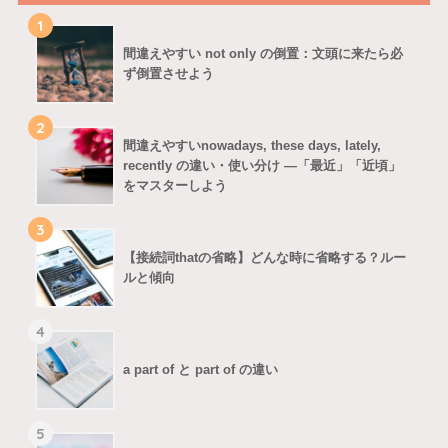
1
間違えやすい not only の倒置：文頭に来たら必
ず倒置させよう
2
間違えやすいnowadays, these days, lately,
recently の違い・使い分け ―「最近」「近頃」
をマスターしよう
3
【接続詞thatの省略】どんな時に省略する？ルー
ルと傾向
4
a part of と part of の違い
5