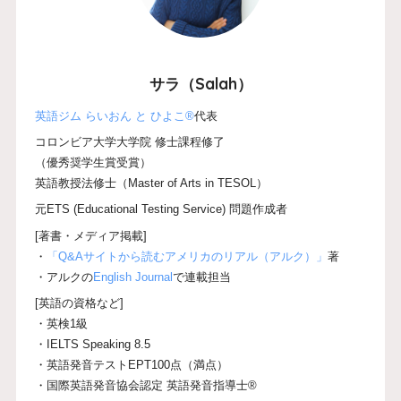
サラ（Salah）
英語ジム らいおん と ひよこ®
代表
コロンビア大学大学院 修士課程修了
（優秀奨学生賞受賞）
英語教授法修士（Master of Arts in TESOL）
元ETS (Educational Testing Service) 問題作成者
[著書・メディア掲載]
・
「Q&Aサイトから読むアメリカのリアル（アルク）」
著
・アルクの
English Journal
で連載担当
[英語の資格など]
・英検1級
・IELTS Speaking 8.5
・英語発音テストEPT100点（満点）
・国際英語発音協会認定 英語発音指導士®