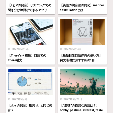
【LとRの発音】リスニングでの
【英語の調音法の同化】manner
聞き分け練習ができるアプリ
assimilationとは
2022年5月16日
2022年5月14日
【There’s + 複数】口語での
【最新日米口語辞典の使い方】
There構文
例文暗唱におすすめの1冊
2022年5月6日
2022年3月28日
【due の発音】動詞 do と同じ発
【”趣味”の自然な英語は？】
音？
hobby, pastime, interest, taste